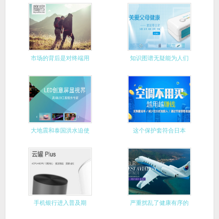
始推出千
市场的背后是对终端用
知识图谱无疑能为人们
户的把握
带来很大
大地震和泰国洪水迫使
这个保护套符合日本
日本企业
IPX8防
手机银行进入普及期
严重扰乱了健康有序的
市场运行