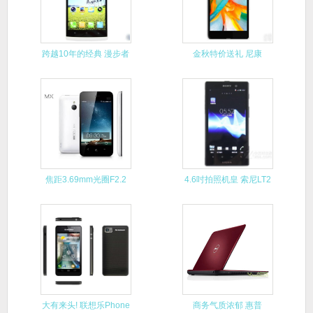
跨越10年的经典 漫步者
金秋特价送礼 尼康
R1
D5100
焦距3.69mm光圈F2.2
4.6吋拍照机皇 索尼LT2
大有来头! 联想乐Phone
商务气质浓郁 惠普